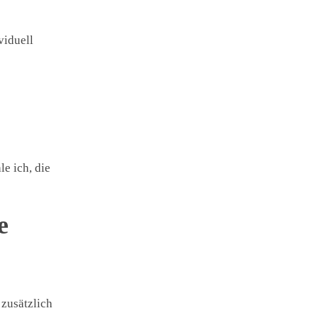
viduell
e ich, die
e
 zusätzlich