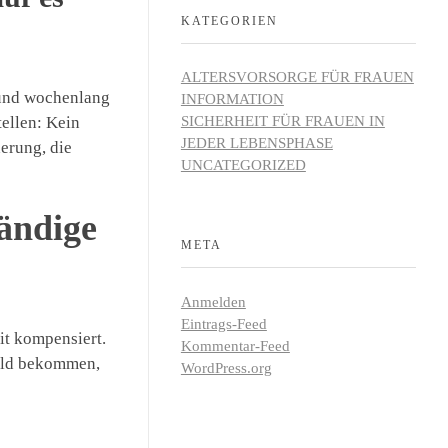
Co
KATEGORIEN
Vi
ALTERSVORSORGE FÜR FRAUEN
n und wochenlang
INFORMATION
Ca
ellen: Kein
SICHERHEIT FÜR FRAUEN IN
JEDER LEBENSPHASE
herung, die
UNCATEGORIZED
ändige
META
Anmelden
Eintrags-Feed
it kompensiert.
Kommentar-Feed
geld bekommen,
WordPress.org