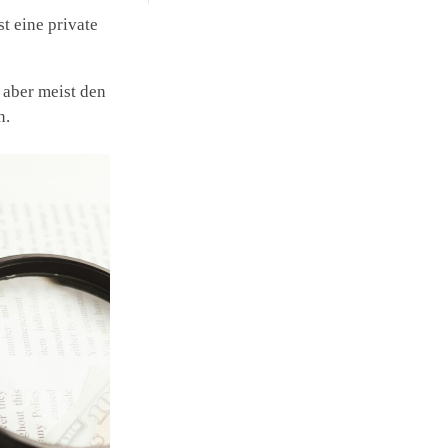
t eine private
 aber meist den
n.