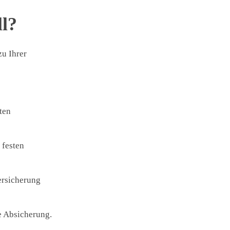
ll?
zu Ihrer
sten
 festen
ersicherung
e Absicherung.